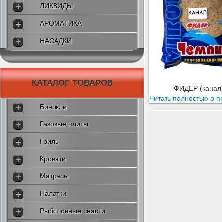
ЛИКВИДЫ
АРОМАТИКА
НАСАДКИ
КАТАЛОГ ТОВАРОВ
ФИДЕР (канал
Читать полностью о п
Бинокли
Газовые плиты
Гриль
Кровати
Матрасы
Палатки
Рыболовные снасти